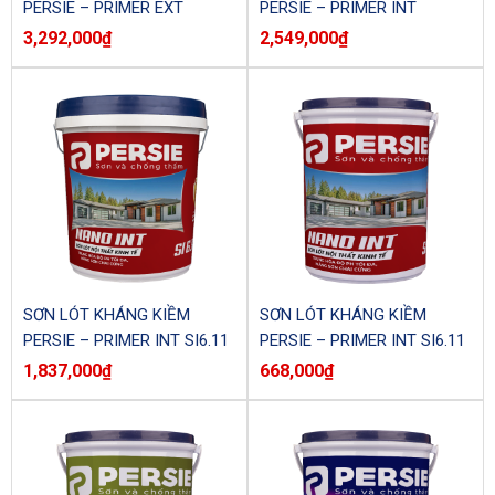
PERSIE – PRIMER EXT
PERSIE – PRIMER INT
SI6.6NG (Thùng)
SI6.6NO (Thùng)
3,292,000
₫
2,549,000
₫
SƠN LÓT KHÁNG KIỀM
SƠN LÓT KHÁNG KIỀM
PERSIE – PRIMER INT SI6.11
PERSIE – PRIMER INT SI6.11
(Thùng)
(Lon)
1,837,000
₫
668,000
₫