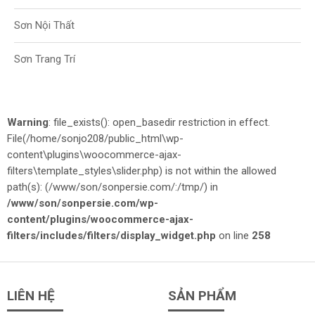
Sơn Nội Thất
Sơn Trang Trí
Warning
: file_exists(): open_basedir restriction in effect.
File(/home/sonjo208/public_html\wp-
content\plugins\woocommerce-ajax-
filters\template_styles\slider.php) is not within the allowed
path(s): (/www/son/sonpersie.com/:/tmp/) in
/www/son/sonpersie.com/wp-
content/plugins/woocommerce-ajax-
filters/includes/filters/display_widget.php
on line
258
LIÊN HỆ
SẢN PHẨM