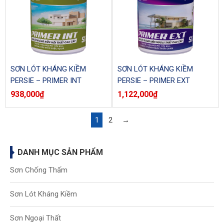
SƠN LÓT KHÁNG KIỀM
SƠN LÓT KHÁNG KIỀM
PERSIE – PRIMER INT
PERSIE – PRIMER EXT
SI6.6NO (Lon)
SI6.6NG (Lon)
938,000
₫
1,122,000
₫
1
2
→
DANH MỤC SẢN PHẨM
Sơn Chống Thấm
Sơn Lót Kháng Kiềm
Sơn Ngoại Thất