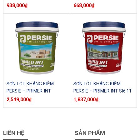
SI6.6NO (Lon)
(Lon)
938,000
₫
668,000
₫
SƠN LÓT KHÁNG KIỀM
SƠN LÓT KHÁNG KIỀM
PERSIE – PRIMER INT
PERSIE – PRIMER INT SI6.11
SI6.6NO (Thùng)
(Thùng)
2,549,000
₫
1,837,000
₫
LIÊN HỆ
SẢN PHẨM