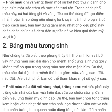
– Phối màu ghi và vàng:
thêm một sự kết hợp thú vị dành cho
bạn giữa một sắc trầm và một sắc tươi tắn. Trong cách phối
màu này, cả hai tông ghi và vàng đều có thể dùng để tạo điểm
nhấn hoặc làm phông nền nhưng lời khuyên dành cho bạn là dù
theo cách nào, bạn hãy dùng gam màu nhạt cho kiểu phối này,
chắc chắn chúng sẽ đem đến sự nền nã và hiệu quả thẩm mỹ
vượt trội.
2. Bảng màu tương sinh
Như chúng ta đã biết, theo phong thủy thì Thổ sinh Kim và bởi
vậy, những màu sắc đại diện cho mệnh Thổ cũng là những gợi ý
không thể bỏ qua trong bảng màu sơn nhà mệnh Kim. Cụ thể,
màu sắc đại diện cho mệnh thổ bao gồm: nâu, vàng, cam đất,
nâu đất….Về cách phối, bạn có thể tham khảo một số gợi ý sau:
– Phối màu nâu đất với vàng nhạt, trắng kem:
với kiểu phối này,
trông căn nhà của bạn vừa hiện đại, vừa có chiều sâu lại đem
đến hiệu ứng thẩm mỹ đỉnh cao. Cụ thể, bạn hãy chọn tông trắng
kem hoặc vàng nhạt để sơn trần nhà, dọc đường viền cột và nâu
cho phần tường bao quanh hoặc dùng tông nâu làm điểm nhấn