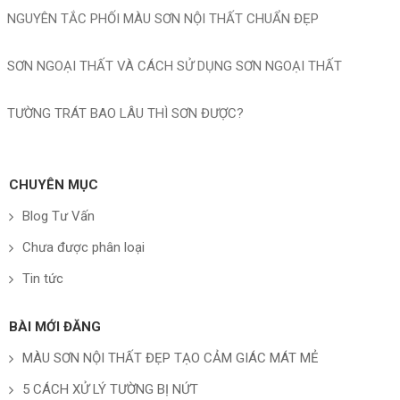
NGUYÊN TẮC PHỐI MÀU SƠN NỘI THẤT CHUẨN ĐẸP
SƠN NGOẠI THẤT VÀ CÁCH SỬ DỤNG SƠN NGOẠI THẤT
TƯỜNG TRÁT BAO LÂU THÌ SƠN ĐƯỢC?
CHUYÊN MỤC
Blog Tư Vấn
Chưa được phân loại
Tin tức
BÀI MỚI ĐĂNG
MÀU SƠN NỘI THẤT ĐẸP TẠO CẢM GIÁC MÁT MẺ
5 CÁCH XỬ LÝ TƯỜNG BỊ NỨT