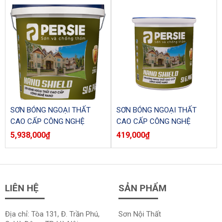
SƠN BÓNG NGOẠI THẤT
SƠN BÓNG NGOẠI THẤT
CAO CẤP CÔNG NGHỆ
CAO CẤP CÔNG NGHỆ
NANO – PERSIE NANO
NANO – PERSIE- NANO
5,938,000
₫
419,000
₫
SHIELD – SI6.14NG(18 LÍT)
SHIELD – SI6.14NG (1 LÍT)
LIÊN HỆ
SẢN PHẨM
Địa chỉ: Tòa 131, Đ. Trần Phú,
Sơn Nội Thất