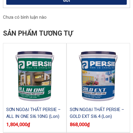
GỬI
Chưa có bình luận nào
SẢN PHẨM TƯƠNG TỰ
SƠN NGOẠI THẤT PERSIE –
SƠN NGOẠI THẤT PERSIE –
ALL IN ONE SI6.10NG (Lon)
GOLD EXT SI6.4 (Lon)
1,804,000
₫
868,000
₫