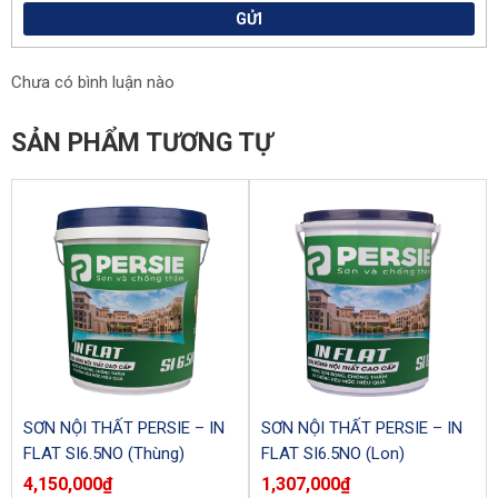
GỬI
Chưa có bình luận nào
SẢN PHẨM TƯƠNG TỰ
SƠN NỘI THẤT PERSIE – IN
SƠN NỘI THẤT PERSIE – IN
FLAT SI6.5NO (Thùng)
FLAT SI6.5NO (Lon)
4,150,000
₫
1,307,000
₫