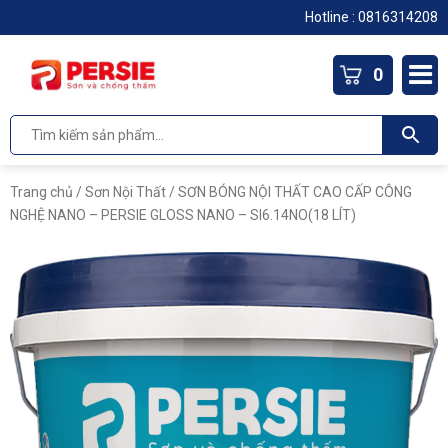
Hotline :
0816314208
0
Trang chủ
/
Sơn Nội Thất
/ SƠN BÓNG NỘI THẤT CAO CẤP CÔNG
NGHỆ NANO – PERSIE GLOSS NANO – SI6.14NO(18 LÍT)